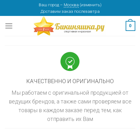
Skip
Ваш город
–
Москва
(
изменить
)
изменить
МОСКВА
Доставим заказ
послезавтра
to
content
0
КАЧЕСТВЕННО И ОРИГИНАЛЬНО
Мы работаем с оригинальной продукцией от
ведущих брендов, а также сами проверяем все
товары в каждом заказе перед тем, как
отправить их Вам