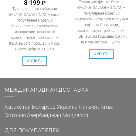
8 199
₽
Туфли для фитнес бикини
GALA-08 GALA08MG/C/M –
Туфли для фитнес-бикини
популярная модель с
GALA-01 GALA01/C/M – самая
ремешком и отделкой каблука и
популярная модель у
подошвы блестками,
бикинисток в классическом
соответствует требованиям
исполнении, полностью
IFBB, высота подошвы 0,9 см.,
соответствуют требованиям
высота каблука 11,5 см.
IFBB, высота подошвы 0,9 см.,
высота каблука 11,5 см.
КУПИТЬ
КУПИТЬ
МЕЖДУНАРОДНАЯ ДОСТАВКА
Казахстан
Беларусь
Украина
Латвия
Литва
Эстония
Азербайджан
Молдавия
ДЛЯ ПОКУПАТЕЛЕЙ