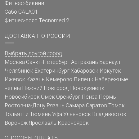
Фитнес-бикини
Сабо GALA01
Фитнес-пояс Tecnomed 2
ДОСТАВКА ПО РОССИИ
Выбрать другой город
Москва
Санкт-Петербург
Астрахань
Барнаул
Челябинск
Екатеринбург
Хабаровск
Иркутск
Ижевск
Казань
Кемерово
Липецк
Набережные
челны
Нижний Новгород
Новокузнецк
Новосибирск
Омск
Оренбург
Пенза
Пермь
Ростов-на-Дону
Рязань
Самара
Саратов
Томск
Тольятти
Тюмень
Уфа
Ульяновск
Владивосток
Воронеж
Ярославль
Красноярск
СПОСОБЫ ОПЛАТЫ