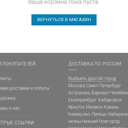
Ваша корзина пока пуста.
ВЕРНУТЬСЯ В МАГАЗИН
Я ПОКУПАТЕЛЕЙ
ДОСТАВКА ПО РОССИИ
такты
Выбрать другой город
Москва
Санкт-Петербург
овия доставки и оплаты
Астрахань
Барнаул
Челябин
держка
Екатеринбург
Хабаровск
Иркутск
Ижевск
Казань
ывы о нас
Кемерово
Липецк
Набереж
челны
Нижний Новгород
СТРЫЕ ССЫЛКИ