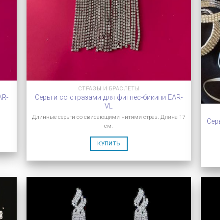
СТРАЗЫ И БРАСЛЕТЫ
AR-
Серьги со стразами для фитнес-бикини EAR-
VL
Длинные серьги со свисающими нитями страз. Длина 17
Сер
см.
КУПИТЬ