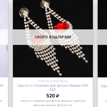
СКОРО В НАЛИЧИИ
СТРАЗЫ И БРАСЛЕТЫ
AR-
Серьги со стразами для фитнес-бикини EAR-
Сер
RED
520
₽
м.
Серьги со стразами для фитнес-бикини с крупным
к
красным камнем. Длина 9 см.