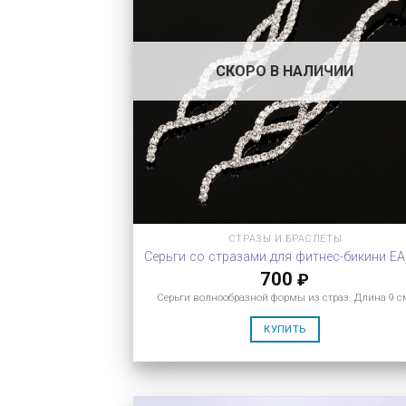
СКОРО В НАЛИЧИИ
СТРАЗЫ И БРАСЛЕТЫ
Серьги со стразами для фитнес-бикини EA
700
₽
Серьги волнообразной формы из страз. Длина 9 с
КУПИТЬ