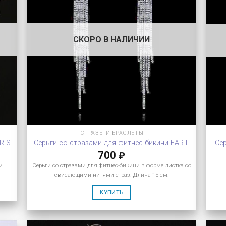
СКОРО В НАЛИЧИИ
СТРАЗЫ И БРАСЛЕТЫ
R-S
Серьги со стразами для фитнес-бикини EAR-L
Сер
700
₽
м.
Серьги со стразами для фитнес-бикини в форме листка со
свисающими нитями страз. Длина 15 см.
КУПИТЬ