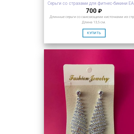
Серьги со стразами для фитнес-бикини EA
700
₽
Длинные серьги со свисающими кисточками из стр
Длина 13,5 см.
КУПИТЬ