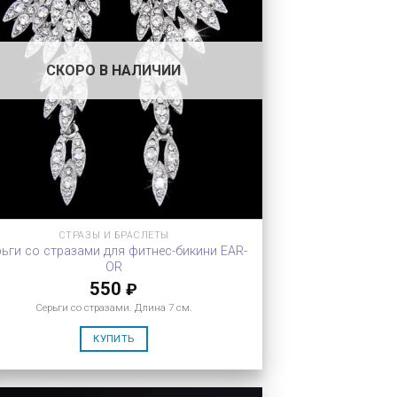
СКОРО В НАЛИЧИИ
СТРАЗЫ И БРАСЛЕТЫ
ьги со стразами для фитнес-бикини EAR-
OR
550
₽
Серьги со стразами. Длина 7 см.
КУПИТЬ