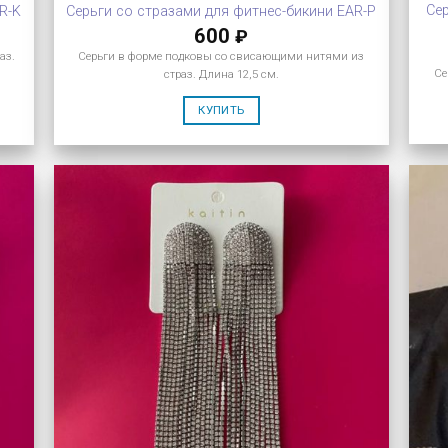
Сер
R-K
Серьги со стразами для фитнес-бикини EAR-P
600
₽
аз.
Серьги в форме подковы со свисающими нитями из
Се
страз. Длина 12,5 см.
КУПИТЬ