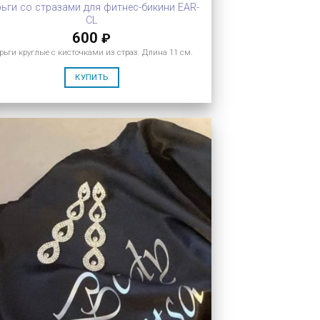
ьги со стразами для фитнес-бикини EAR-
CL
600
₽
рьги круглые с кисточками из страз. Длина 11 см.
КУПИТЬ