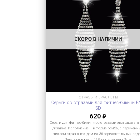
СКОРО В НАЛИЧИИ
СТРАЗЫ И БРАСЛЕТЫ
Серьги со стразами для фитнес-бикини E
SD
620
₽
Серьги для фитнес-бикини со стразами экстравагант
дизайна. Исполнение – в форме ромба, с перемен
числом страз в каждом из 30 горизонтальных рядо
Длина сережек – 11.9 см, ширина - 3 см.