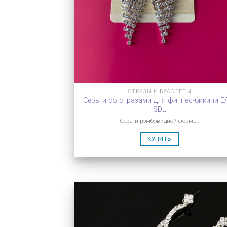
СТРАЗЫ И БРАСЛЕТЫ
Серьги со стразами для фитнес-бикини E
SDL
Cерьги ромбовидной формы.
КУПИТЬ