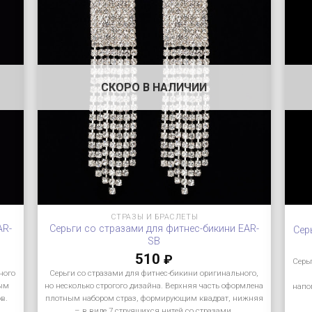
СКОРО В НАЛИЧИИ
СТРАЗЫ И БРАСЛЕТЫ
AR-
Серьги со стразами для фитнес-бикини EAR-
Сер
SB
510
₽
Серь
ного
Серьги со стразами для фитнес-бикини оригинального,
ным
но несколько строгого дизайна. Верхняя часть оформлена
напо
в.
плотным набором страз, формирующим квадрат, нижняя
– в виде 7 струящихся нитей со стразами.