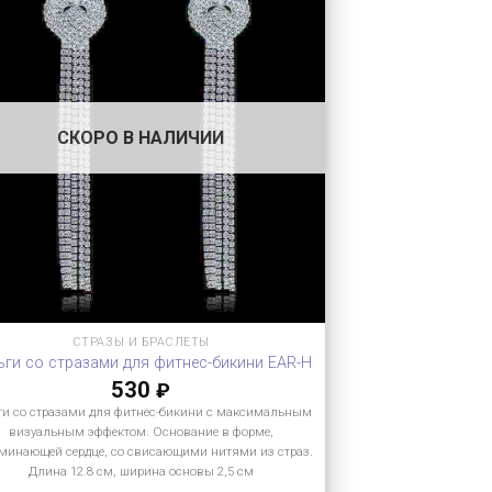
СКОРО В НАЛИЧИИ
СТРАЗЫ И БРАСЛЕТЫ
ьги со стразами для фитнес-бикини EAR-H
530
₽
ги со стразами для фитнес-бикини с максимальным
визуальным эффектом. Основание в форме,
минающей сердце, со свисающими нитями из страз.
Длина 12.8 см, ширина основы 2,5 см