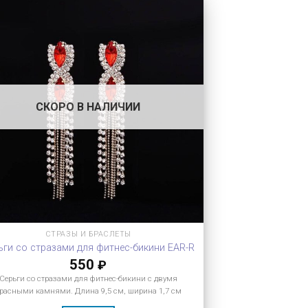
СКОРО В НАЛИЧИИ
СТРАЗЫ И БРАСЛЕТЫ
ьги со стразами для фитнес-бикини EAR-R
550
₽
Серьги со стразами для фитнес-бикини с двумя
расными камнями. Длина 9,5 см, ширина 1,7 см