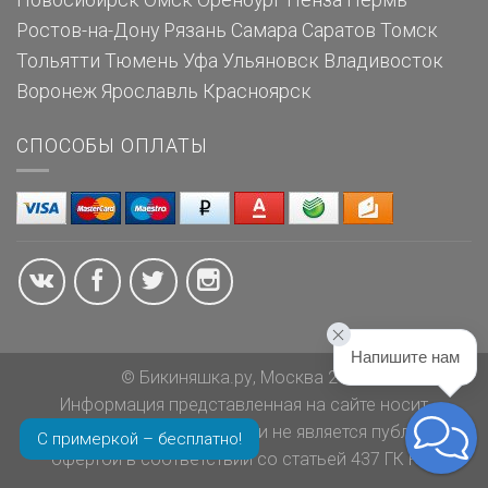
Новосибирск
Омск
Оренбург
Пенза
Пермь
Ростов-на-Дону
Рязань
Самара
Саратов
Томск
Тольятти
Тюмень
Уфа
Ульяновск
Владивосток
Воронеж
Ярославль
Красноярск
СПОСОБЫ ОПЛАТЫ
Напишите нам
© Бикиняшка.ру, Москва 2026
Информация представленная на сайте носит
ознакомительный характер и не является публичной
С примеркой – бесплатно!
офертой в соответствии со статьей 437 ГК РФ.