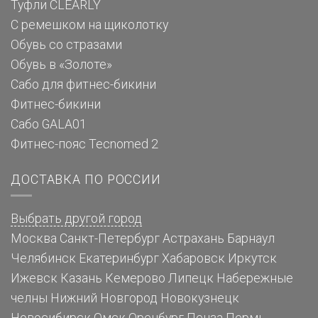
Туфли CLEARLY
С ремешком на щиколотку
Обувь со стразами
Обувь в «Золоте»
Сабо для фитнес-бикини
Фитнес-бикини
Сабо GALA01
Фитнес-пояс Tecnomed 2
ДОСТАВКА ПО РОССИИ
Выбрать другой город
Москва
Санкт-Петербург
Астрахань
Барнаул
Челябинск
Екатеринбург
Хабаровск
Иркутск
Ижевск
Казань
Кемерово
Липецк
Набережные
челны
Нижний Новгород
Новокузнецк