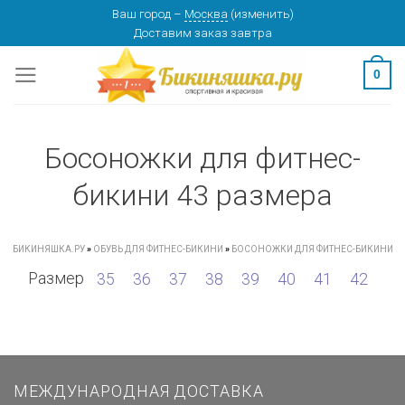
Skip
Ваш город
–
Москва
(
изменить
)
Доставим заказ
завтра
to
content
0
Босоножки для фитнес-
бикини 43 размера
БИКИНЯШКА.РУ
»
ОБУВЬ ДЛЯ ФИТНЕС-БИКИНИ
»
БОСОНОЖКИ ДЛЯ ФИТНЕС-БИКИНИ
Размер
35
36
37
38
39
40
41
42
МЕЖДУНАРОДНАЯ ДОСТАВКА